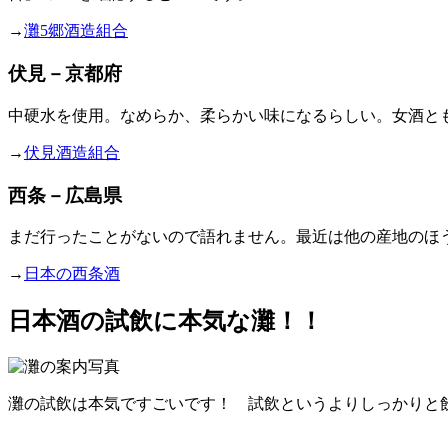
→
灘5郷酒造組合
伏見－京都府
中硬水を使用。なめらか、柔らかい味になるらしい。女酒と
→
伏見酒造組合
西条－広島県
まだ行ったことがないので語れません。最近は他の産地のほ
→
日本の西条酒
日本酒の試飲に本気な灘！！
灘の試飲は本気ですごいです！ 試飲というよりしっかりと