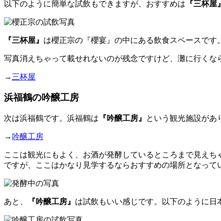
以下のように簡単な試飲もできますが、おすすめは
『三杯屋
『三杯屋』
は櫻正宗の『櫻宴』の中にある飲食スペースです
写真消えちゃって載せれないのが残念ですけど、灘に行くな
→
三杯屋
浜福鶴の吟醸工房
次は浜福鶴です。浜福鶴は
『吟醸工房』
という観光施設があ
→
吟醸工房
ここは観光にもよく、お酒が発酵しているところまで見えち
ですが、ここはかなり見学するならおすすめの場所となって
あと、
『吟醸工房』
は試飲もいい感じです。以下のように日